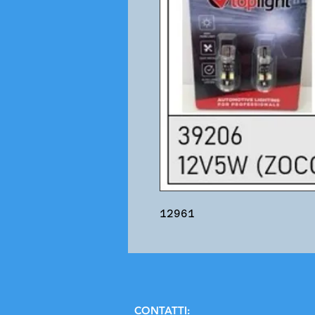
12961
C
ONTATTI: