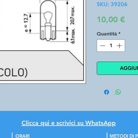
SKU: 39206
Pre
10,00 €
Quantità
*
AGGIU
Clicca qui e scrivici su WhatsApp
ORARI
METODI DI