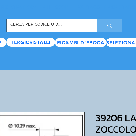
REGISTRATI ORA
, TANTI SCONTI E VANTAGGI TI ASPETTANO
TERGICRISTALLI
E
RICAMBI D'EPOCA
SELEZIONA
39206 L
ZOCCOLO