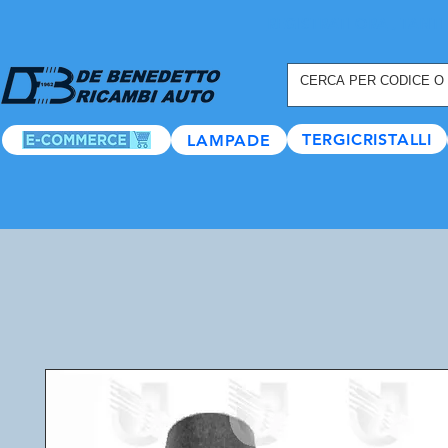
REGISTRATI ORA
, TANTI
TERGICRISTALLI
LAMPADE