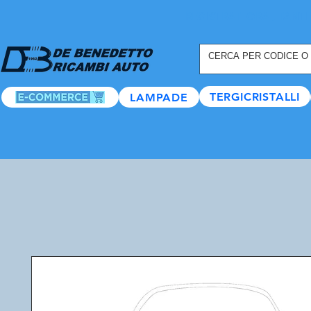
REGISTRATI ORA
, TANTI
TERGICRISTALLI
LAMPADE