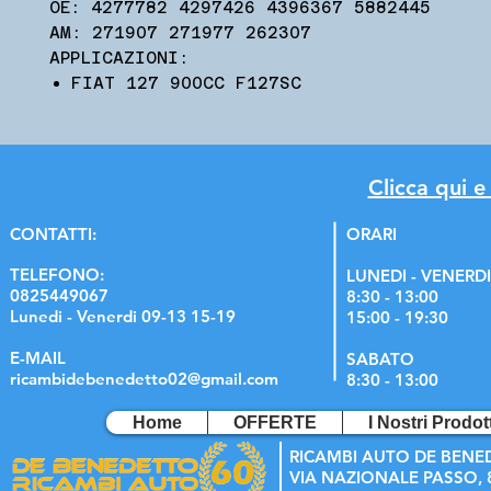
OE: 4277782 4297426 4396367 5882445
AM: 271907 271977 262307
APPLICAZIONI:
FIAT 127 900CC F127SC
Clicca qui e
C
ONTATTI:
ORARI
TELEFONO:
LUNEDI - VENERDI
0825449067
8:30 - 13:00
Lunedi - Venerdi 09-13 15-19
15:00 - 19:30
E-MAIL
SABATO
ricambidebenedetto02@gmail.com
8:30 - 13:00
Home
OFFERTE
I Nostri Prodott
RICAMBI AUTO DE BENE
VIA NAZIONALE PASSO, 8