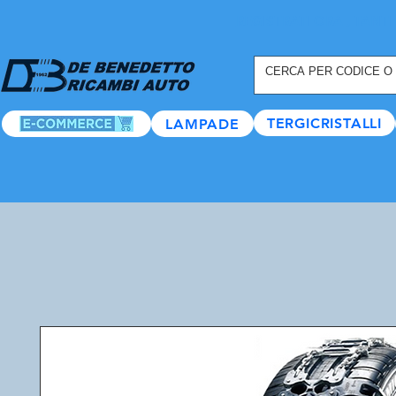
REGISTRATI ORA
, TANTI
TERGICRISTALLI
LAMPADE