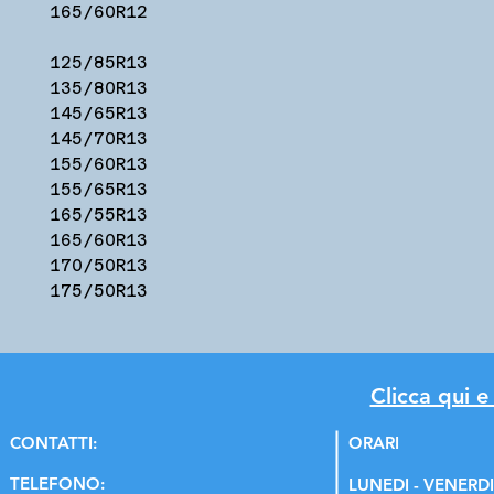
165/60R12
125/85R13
135/80R13
145/65R13
145/70R13
155/60R13
155/65R13
165/55R13
165/60R13
170/50R13
175/50R13
Clicca qui e
C
ONTATTI:
ORARI
TELEFONO:
LUNEDI - VENERDI