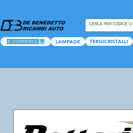
REGISTRATI ORA
, TANTI
TERGICRISTALLI
LAMPADE