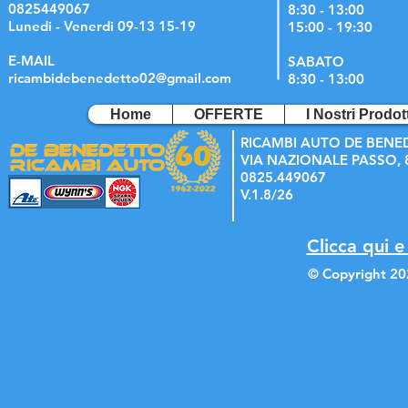
0825449067
8:30 - 13:00
Lunedi - Venerdi 09-13 15-19
15:00 - 19:30
E-MAIL
SABATO
ricambidebenedetto02@gmail.com
8:30 - 13:00
Home
OFFERTE
I Nostri Prodott
RICAMBI AUTO DE BENE
VIA NAZIONALE PASSO, 8
0825.449067
V.1.8/26
Clicca qui e
© Copyright 20