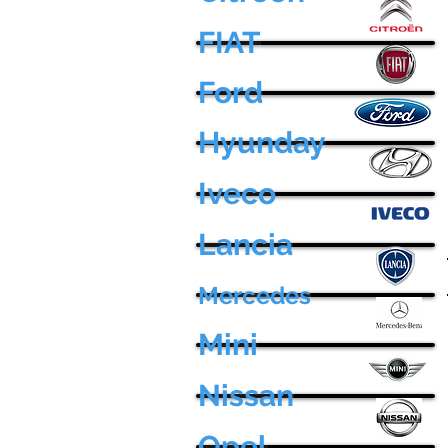
FIAT
Ford
Hyunday
Iveco
Lancia
Mercedes
Mini
Nissan
Opel