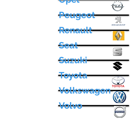
Peugeot
Renault
Seat
Suzuki
Toyota
Volkswagen
Volvo